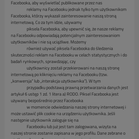
Facebooka, aby wyświetlać publikowane przez nas
reklamy
na
Facebooku jednak tylko tym użytkownikom
Facebooka, którzy wykazali zainteresowanie naszą stroną
internetową. Co za tym idzie, używamy
piksela
Facebooka,
aby upewnić się, że nasze reklamy
na Facebooku odpowiadają potencjalnym zainteresowaniom
użytkowników i nie są uciążliwe. Możemy
również
używać piksela
Facebooka do śledzenia
skuteczności reklam na Facebooku w celach statystycznych i do
badań rynkowych, sprawdzając, czy
użytkownicy zostali
przekierowani
na
naszą stronę
internetową po kliknięciu reklamy na Facebooku (tzw.
„konwersja” lub „interakcja użytkownika”). W tym
przypadku podstawą prawną
przetwarzania
danych jest
artykuł 6 ustęp 1 zd. 1 litera a) RODO. Piksel Facebooka jest
używany bezpośrednio przez Facebooka
w momencie odwiedzania naszej
strony internetowej i
może ustawić plik cookie na urządzeniu użytkownika. Jeśli
następnie użytkownik zaloguje się na
Facebooku lub już jest tam zalogowana,
wizyta
na
naszej stronie zostanie zapisana w jego profilu. Dane zebrane o