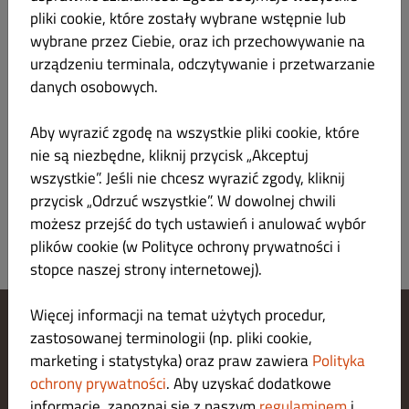
pliki cookie, które zostały wybrane wstępnie lub
przetwarzania danych (art. 21 RODO).
wybrane przez Ciebie, oraz ich przechowywanie na
5.2
Ponadto mają Państwo również prawo do złożenia skargi
urządzeniu terminala, odczytywanie i przetwarzanie
do organu nadzorczego, jeżeli są Państwo zdania, że
danych osobowych.
przetwarzanie danych narusza RODO (prawo do
złożenia skargi do organu nadzorczego, art. 77 RODO).
Aby wyrazić zgodę na wszystkie pliki cookie, które
nie są niezbędne, kliknij przycisk „Akceptuj
Stan na: July 2022
Dish Order_B2C_Privacy_V5_July 2022_pl
wszystkie”. Jeśli nie chcesz wyrazić zgody, kliknij
przycisk „Odrzuć wszystkie”. W dowolnej chwili
możesz przejść do tych ustawień i anulować wybór
plików cookie (w Polityce ochrony prywatności i
stopce naszej strony internetowej).
Więcej informacji na temat użytych procedur,
zastosowanej terminologii (np. pliki cookie,
Zarządzaj ustawieniami cookies
marketing i statystyka) oraz praw zawiera
Polityka
Skontaktuj się z nami
Polityka ochrony prywatności
ochrony prywatności
. Aby uzyskać dodatkowe
Regulamin
informacje, zapoznaj się z naszym
regulaminem
i