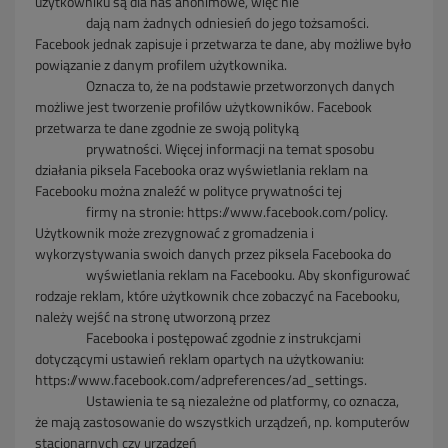
użytkowniku są dla nas anonimowe, więc nie
dają nam żadnych odniesień do jego
tożsamości.
Facebook jednak zapisuje i przetwarza te dane, aby możliwe było
powiązanie z danym profilem użytkownika.
Oznacza to, że na podstawie
przetworzonych danych
możliwe jest tworzenie profilów użytkowników. Facebook
przetwarza te dane zgodnie ze swoją polityką
prywatności. Więcej informacji na
temat sposobu
działania
piksela Facebooka oraz wyświetlania reklam na
Facebooku można znaleźć w polityce prywatności tej
firmy na stronie:
https://www.facebook.com/policy.
Użytkownik
może zrezygnować z gromadzenia i
wykorzystywania swoich danych przez piksela Facebooka do
wyświetlania
reklam na Facebooku. Aby skonfigurować
rodzaje
reklam, które użytkownik chce zobaczyć na Facebooku,
należy wejść na stronę utworzoną przez
Facebooka i
postępować zgodnie z instrukcjami
dotyczącymi ustawień reklam opartych na użytkowaniu:
https://www.facebook.com/adpreferences/ad_settings.
Ustawienia te
są niezależne od platformy, co oznacza,
że mają zastosowanie do wszystkich urządzeń, np. komputerów
stacjonarnych czy urządzeń