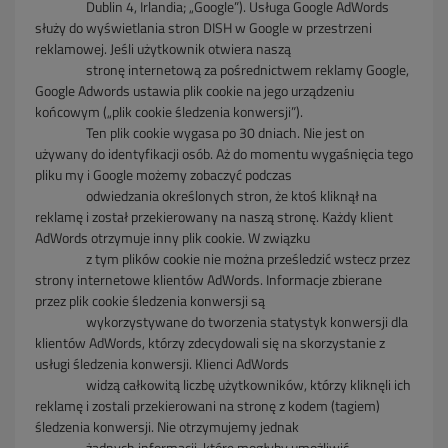
Dublin 4,
Irlandia; „Google”). Usługa Google AdWords
służy do wyświetlania stron DISH w Google w przestrzeni
reklamowej. Jeśli użytkownik otwiera naszą
stronę
internetową za
pośrednictwem reklamy Google,
Google Adwords ustawia plik cookie na jego urządzeniu
końcowym („plik cookie śledzenia konwersji”).
Ten plik cookie
wygasa po 30
dniach. Nie jest on
używany do identyfikacji osób. Aż do momentu wygaśnięcia tego
pliku my i Google możemy zobaczyć podczas
odwiedzania
określonych stron, że ktoś
kliknął na
reklamę i został przekierowany na naszą stronę. Każdy klient
AdWords otrzymuje inny plik cookie. W związku
z
tym plików cookie
nie można prześledzić wstecz
przez
strony internetowe klientów AdWords. Informacje zbierane
przez plik cookie śledzenia konwersji są
wykorzystywane do tworzenia
statystyk konwersji dla
klientów
AdWords, którzy zdecydowali się na skorzystanie z
usługi śledzenia konwersji. Klienci AdWords
widzą całkowitą liczbę użytkowników,
którzy kliknęli ich
reklamę i zostali
przekierowani na stronę z kodem (tagiem)
śledzenia konwersji. Nie otrzymujemy jednak
żadnych informacji, które mogłyby umożliwić