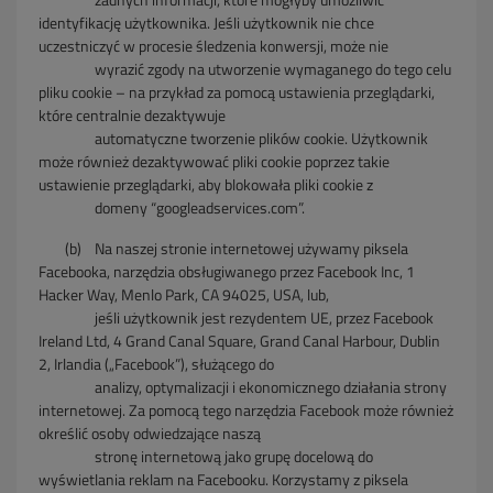
identyfikację użytkownika. Jeśli
użytkownik nie chce
uczestniczyć w procesie śledzenia konwersji, może nie
wyrazić
zgody na utworzenie wymaganego do tego celu
pliku
cookie – na przykład za pomocą
ustawienia przeglądarki,
które centralnie dezaktywuje
automatyczne
tworzenie plików cookie. Użytkownik
może również dezaktywować
pliki cookie poprzez takie
ustawienie
przeglądarki, aby blokowała pliki cookie z
domeny
“googleadservices.com”.
(b)
Na naszej stronie internetowej używamy piksela
Facebooka, narzędzia obsługiwanego przez Facebook Inc, 1
Hacker Way, Menlo Park, CA 94025, USA, lub,
jeśli
użytkownik jest rezydentem UE, przez Facebook
Ireland Ltd, 4 Grand Canal Square, Grand Canal Harbour, Dublin
2, Irlandia („Facebook”), służącego do
analizy,
optymalizacji i ekonomicznego działania strony
internetowej. Za pomocą tego narzędzia Facebook może również
określić osoby odwiedzające naszą
stronę
internetową jako grupę docelową do
wyświetlania reklam na Facebooku. Korzystamy z piksela