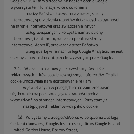
Google w USA i tam skrócony. Na nasze zlecenie Google
wykorzysta te informacje, w celu dokonania
analizy Państwa korzystania z
naszej strony
internetowej,
sporządzenia raportów dotyczących aktywności
na stronie internetowej oraz świadczenia innych
usług, związanych z korzystaniem ze
strony
internetowej i z Internetu,
na rzecz operatora strony
internetowej. Adres IP, przekazany przez Państwa
przeglądarkę
w ramach usługi Google Analytics, nie
jest
łączony z innymi danymi,
przechowywanymi przez Google.
3.2.
W celach reklamowych korzystamy również z
reklamowych plików cookie zewnętrznych oferentów. Te pliki
cookie umożliwiają nam dostosowanie reklam
wyświetlanych
w przeglądarce do zainteresowań
użytkownika na podstawie jego aktywności podczas
wyszukiwań na stronach internetowych. Korzystamy z
następujących reklamowych
plików cookie:
(a)
Korzystamy z Google AdWords w połączeniu z usługą
śledzenia konwersji Google. Jest to usługa firmy Google Ireland
Limited, Gordon House, Barrow Street,