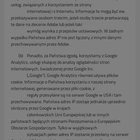
usług, związanych z korzystaniem ze strony
internetowej i z Internetu. Informacje te mogą
być ew.
przekazywane osobom trzecim, jeżeli osoby trzecie przetwarzają
te dane na zlecenie Adobe lub jeżeli taki
wymóg wynika z przepisów ustawowych. W żadnym
wypadku
Państwa adres IP nie jest łączony z innymi danymi
przechowywanymi przez Adobe.
(b)
Ponadto, za Państwa zgodą, korzystamy z Google
Analytics, usługi służącej do analizy oglądalności stron
internetowych, świadczonej przez Google Inc.
(„Google”).
Google Analytics również używa plików
cookie. Informacje o Państwa korzystaniu z naszej strony
internetowej, generowane przez pliki cookie, z
reguły
przesyłane są
na serwer Google w USA i tam
przechowywane. Państwa adres IP zostaje jednakże uprzednio
skrócony przez Google w krajach
członkowskich Unii
Europejskiej lub w
innych
państwach będących stronami Porozumienia o Europejskim
Obszarze Gospodarczym. Tylko w wyjątkowych
sytuacjach pełen adres IP
zostanie przesłany na
serwer