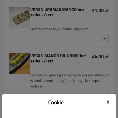
VEGAN URAMAK MANGO bez
31.00 zł
serka - 8 szt
uramak z mango, awokado i ogórkiem
VEGAN MANGO RAINBOW bez
44.00 zł
serka - 8 szt
rainbow owijany z góry mango w sosie śliwkowym
w środku awokado, ogórek, kanpyo lub rzepa do
wyboru
X
Cookie
VEGAN GOMA WAKAME
44.00 zł