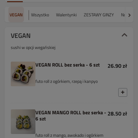
VEGAN
Wszystko
Walentynki
ZESTAWY GINZY
Nowości
VEGAN
sushi w opcji wegańskiej
VEGAN ROLL bez serka - 6 szt
26.90 zł
futo roll z ogórkiem, rzepą i kanpyo
VEGAN MANGO ROLL bez serka -
28.50 zł
6 szt
futo roll z mango, awokado i ogórkiem