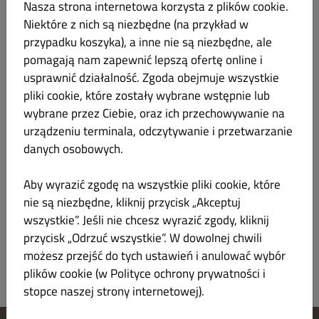
RAINBOW bez serka - 8 szt
Nasza strona internetowa korzysta z plików cookie.
Niektóre z nich są niezbędne (na przykład w
rainbow owijany z góry sałatką goma wakame, w
przypadku koszyka), a inne nie są niezbędne, ale
środku mango, awokado i ogórek
pomagają nam zapewnić lepszą ofertę online i
usprawnić działalność. Zgoda obejmuje wszystkie
pliki cookie, które zostały wybrane wstępnie lub
wybrane przez Ciebie, oraz ich przechowywanie na
VEGAN AVOCADO RAINBOW bez
44.00 zł
urządzeniu terminala, odczytywanie i przetwarzanie
serka - 8 szt
danych osobowych.
rainbow owijany z góry awokado z sosem teriyaki,
Aby wyrazić zgodę na wszystkie pliki cookie, które
w środku ogórek, rzepa i kanpyo do wyboru
nie są niezbędne, kliknij przycisk „Akceptuj
wszystkie”. Jeśli nie chcesz wyrazić zgody, kliknij
przycisk „Odrzuć wszystkie”. W dowolnej chwili
możesz przejść do tych ustawień i anulować wybór
plików cookie (w Polityce ochrony prywatności i
stopce naszej strony internetowej).